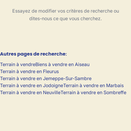
Type
Essayez de modifier vos critères de recherche ou
Terrain
Trier par
Remove
dites-nous ce que vous cherchez.
Critères plus
Autres pages de recherche
:
Min. budget
Terrain à vendre
Biens à vendre en Aiseau
Terrain à vendre en Fleurus
Terrain à vendre en Jemeppe-Sur-Sambre
Max. budget
Terrain à vendre en Jodoigne
Terrain à vendre en Marbais
Terrain à vendre en Neuville
Terrain à vendre en Sombreffe
Chercher