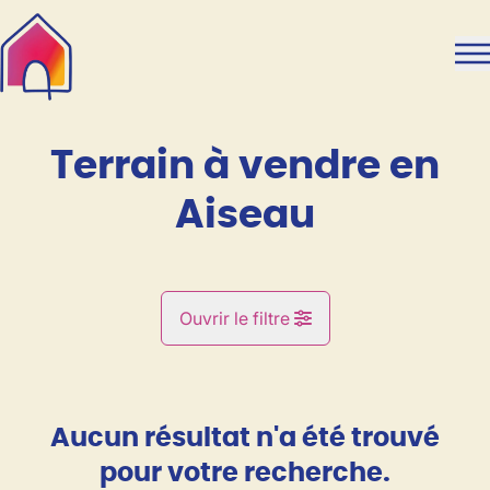
Aller au contenu principal
Terrain à vendre en
Aiseau
Ouvrir le filtre
Commune
Aiseau (6250)
Aucun résultat n'a été trouvé
Remove
Vue de la carte
pour votre recherche.