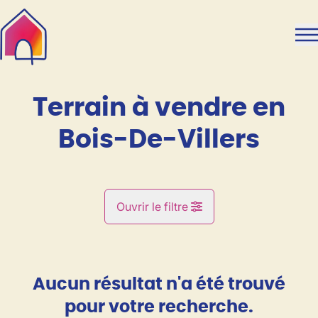
Aller au contenu principal
Terrain à vendre en
Bois-De-Villers
Ouvrir le filtre
Commune
Bois-De-Villers (5170)
Aucun résultat n'a été trouvé
Remove
Vue de la carte
pour votre recherche.