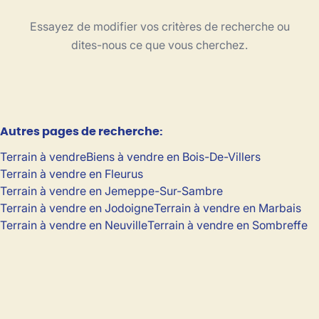
Type
Essayez de modifier vos critères de recherche ou
Terrain
Trier par
Remove
dites-nous ce que vous cherchez.
Critères plus
Autres pages de recherche
:
Min. budget
Terrain à vendre
Biens à vendre en Bois-De-Villers
Terrain à vendre en Fleurus
Terrain à vendre en Jemeppe-Sur-Sambre
Max. budget
Terrain à vendre en Jodoigne
Terrain à vendre en Marbais
Terrain à vendre en Neuville
Terrain à vendre en Sombreffe
Chercher