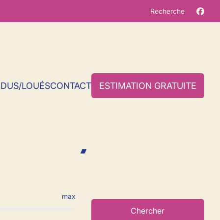
Recherche
NDUS/LOUÉS
CONTACT
ESTIMATION GRATUITE
 Bothey
max
Chercher