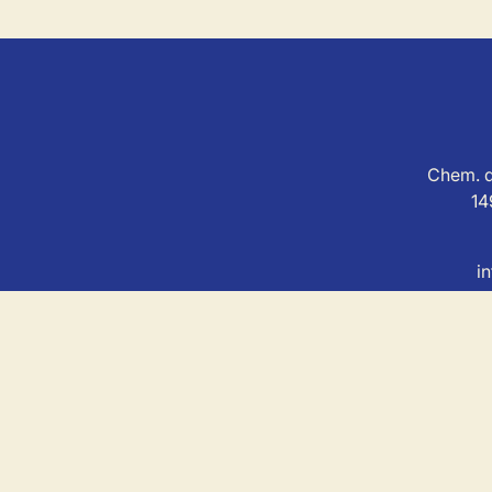
Chem. d
14
i
MSL Immo est soum
Agent immobilier agréé avec le IP
Au