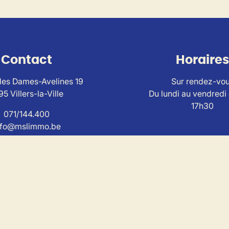
Contact
Horaires
es Dames-Avelines 19
Sur rendez-vo
95 Villers-la-Ville
Du lundi au vendredi
17h30
071/144.400
nfo@mslimmo.be
ise au
code de déontologie de l'Institut Professionnel
des Agen
I n° 503650 - TVA BE0804.320.733 – RC et caution via SA AX
torité de contrôle : IPI , Rue du Luxemburg 16B, 1000 Bruxell