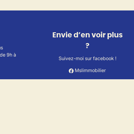
Envie d’en voir plus
?
us
 de 9h à
Suivez-moi sur facebook !
Mslimmobilier
ts Immobiliers (IPI).
A Belgium (police n° 730.390.160).
es.