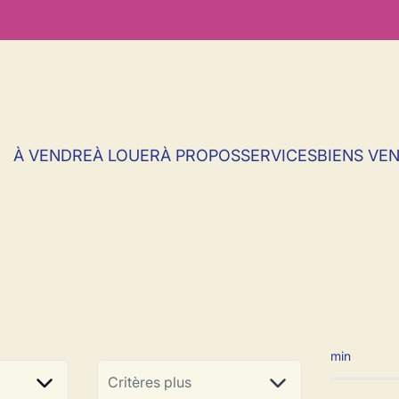
À VENDRE
À LOUER
À PROPOS
SERVICES
BIENS VE
ciale à vendre en
min
Critères plus