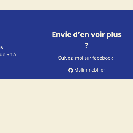
Envie d’en voir plus
?
us
 de 9h à
Suivez-moi sur facebook !
Mslimmobilier
ts Immobiliers (IPI).
A Belgium (police n° 730.390.160).
es.