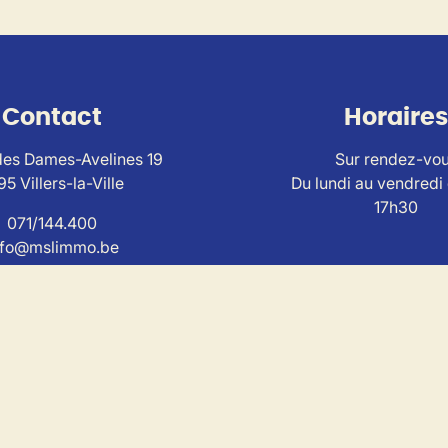
Contact
Horaires
es Dames-Avelines 19
Sur rendez-vo
95 Villers-la-Ville
Du lundi au vendredi
17h30
071/144.400
nfo@mslimmo.be
ise au
code de déontologie de l'Institut Professionnel
des Agen
I n° 503650 - TVA BE0804.320.733 – RC et caution via SA AX
torité de contrôle : IPI , Rue du Luxemburg 16B, 1000 Bruxell