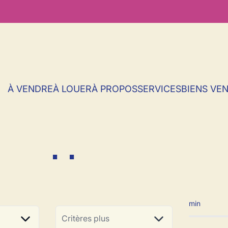
À VENDRE
À LOUER
À PROPOS
SERVICES
BIENS VE
 rapport à vendre
min
Critères plus