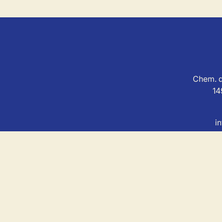
Chem. d
14
i
MSL Immo est soum
Agent immobilier agréé avec le IP
Au