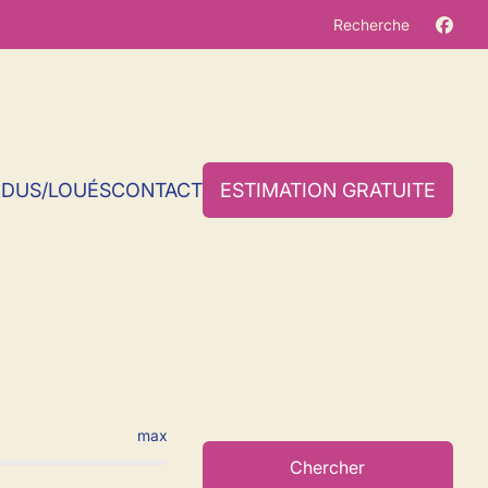
Recherche
NDUS/LOUÉS
CONTACT
ESTIMATION GRATUITE
 en Couillet
max
Chercher