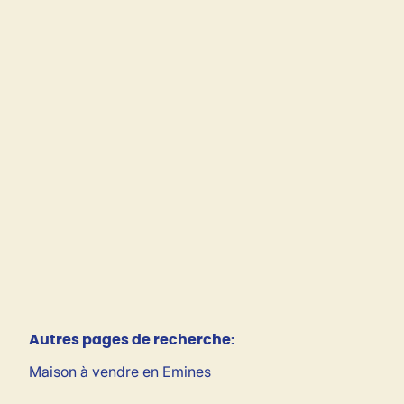
infrastructures équestres !
5080 Emines
(ref.
94
)
Vendu
4
1
130
m²
8203
m²
Autres pages de recherche
:
Maison à vendre en Emines