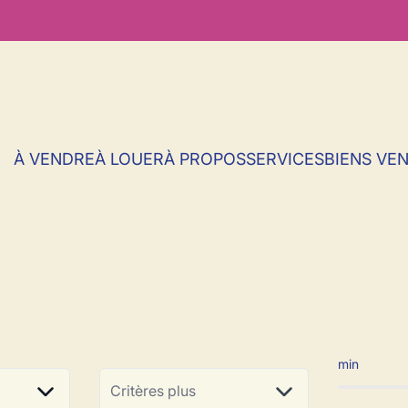
À VENDRE
À LOUER
À PROPOS
SERVICES
BIENS VE
ns à vendre en Em
min
Critères plus