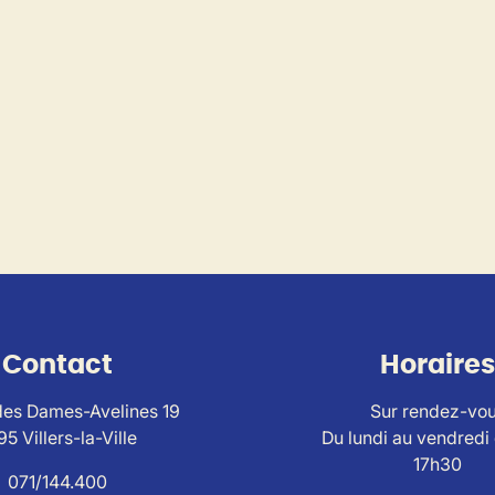
Contact
Horaires
es Dames-Avelines 19
Sur rendez-vo
95 Villers-la-Ville
Du lundi au vendredi
17h30
071/144.400