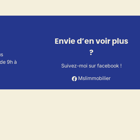
Envie d’en voir plus
?
us
 de 9h à
Suivez-moi sur facebook !
Mslimmobilier
ts Immobiliers (IPI).
A Belgium (police n° 730.390.160).
es.