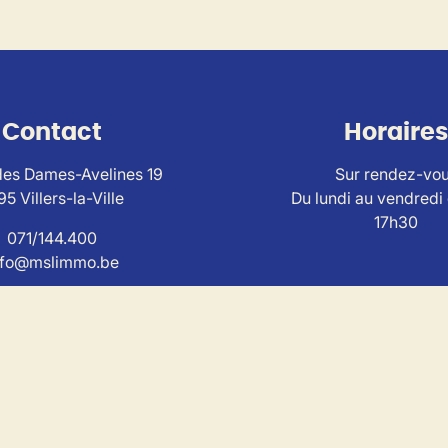
Contact
Horaires
es Dames-Avelines 19
Sur rendez-vo
95 Villers-la-Ville
Du lundi au vendredi
17h30
071/144.400
nfo@mslimmo.be
ise au
code de déontologie de l'Institut Professionnel
des Agen
I n° 503650 - TVA BE0804.320.733 – RC et caution via SA AX
torité de contrôle : IPI , Rue du Luxemburg 16B, 1000 Bruxell