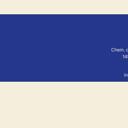
Chem. d
14
i
MSL Immo est soum
Agent immobilier agréé avec le IP
Au