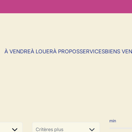
À VENDRE
À LOUER
À PROPOS
SERVICES
BIENS VE
ale à vendre en 
min
Critères plus