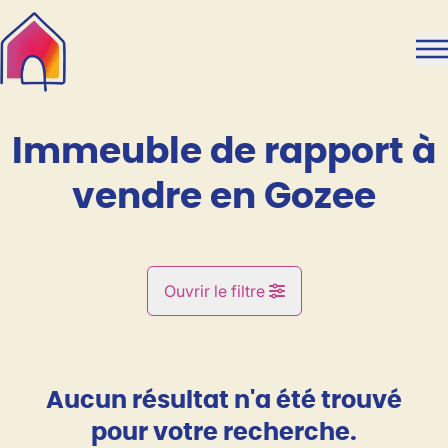
Aller au contenu principal
Immeuble de rapport à
vendre en Gozee
Ouvrir le filtre
Commune
Gozee (6534)
Aucun résultat n'a été trouvé
Remove
Vue de la carte
pour votre recherche.