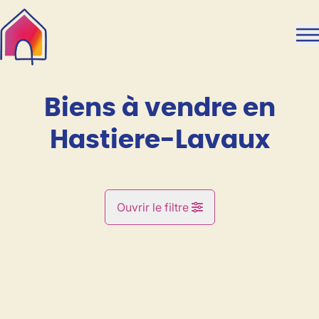
Aller au contenu principal
Biens à vendre en
Hastiere-Lavaux
Ouvrir le filtre
Commune
VENDU
Hastiere-Lavaux (5540)
Remove
Vue de la carte