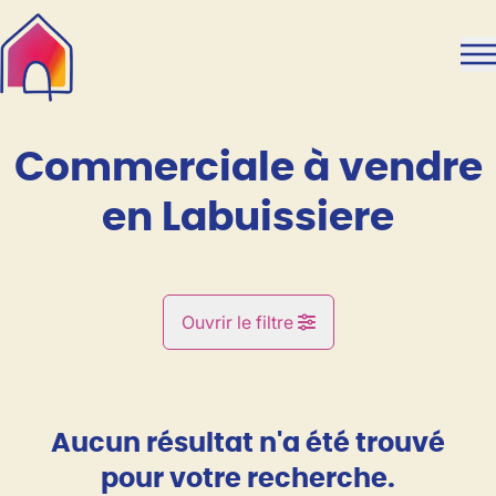
Aller au contenu principal
Commerciale à vendre
en Labuissiere
Ouvrir le filtre
Commune
Labuissiere (6567)
Aucun résultat n'a été trouvé
Remove
Vue de la carte
pour votre recherche.