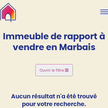
Aller au contenu principal
Immeuble de rapport à
vendre en Marbais
Ouvrir le filtre
Commune
Marbais (1495)
Aucun résultat n'a été trouvé
Remove
Vue de la carte
pour votre recherche.