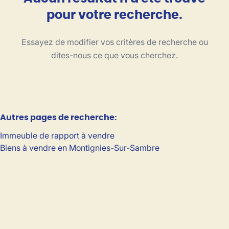
Vue de la carte
pour votre recherche.
Type
Essayez de modifier vos critères de recherche ou
Trier par
dites-nous ce que vous cherchez.
Critères plus
Autres pages de recherche
:
Min. budget
Immeuble de rapport à vendre
Biens à vendre en Montignies-Sur-Sambre
Max. budget
Chercher