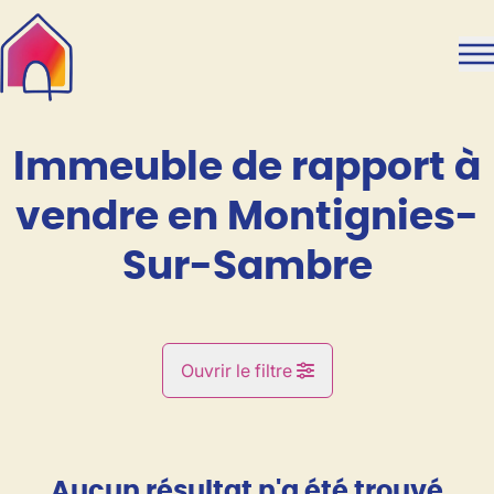
Aller au contenu principal
Immeuble de rapport à
vendre en Montignies-
Sur-Sambre
Ouvrir le filtre
Commune
Montignies-Sur-Sambre (6061)
Aucun résultat n'a été trouvé
Remove