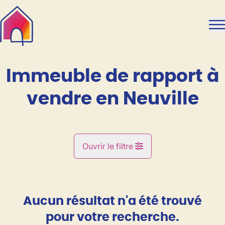
Aller au contenu principal
Immeuble de rapport à
vendre en Neuville
Ouvrir le filtre
Commune
Neuville (5600)
Aucun résultat n'a été trouvé
Remove
Vue de la carte
pour votre recherche.