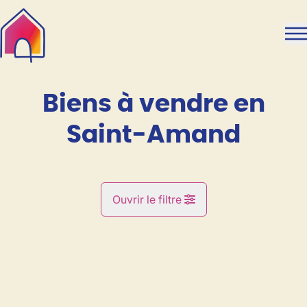
Aller au contenu principal
Biens à vendre en
Saint-Amand
Ouvrir le filtre
Commune
VENDU
Saint-Amand (6221)
Remove
Vue de la carte