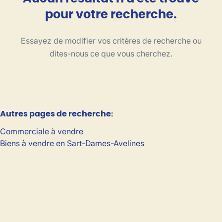
Vue de la carte
pour votre recherche.
Type
Essayez de modifier vos critères de recherche ou
Trier par
dites-nous ce que vous cherchez.
Critères plus
Autres pages de recherche
:
Min. budget
Commerciale à vendre
Biens à vendre en Sart-Dames-Avelines
Max. budget
Chercher