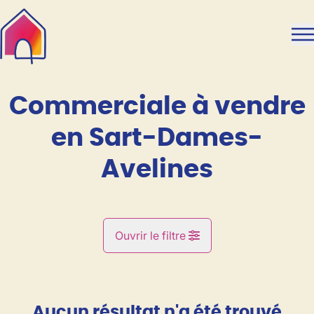
Aller au contenu principal
Commerciale à vendre
en Sart-Dames-
Avelines
Ouvrir le filtre
Commune
Marbais (1495)
Aucun résultat n'a été trouvé
Remove