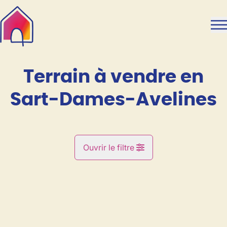
Aller au contenu principal
Terrain à vendre en
Sart-Dames-Avelines
Ouvrir le filtre
Commune
VENDU
Marbais (1495)
Remove
Vue de la carte