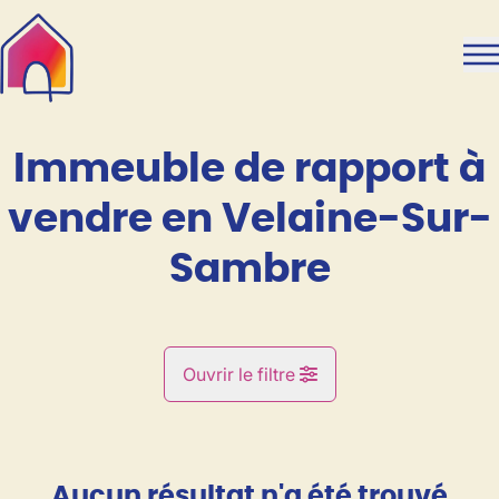
Aller au contenu principal
Immeuble de rapport à
vendre en Velaine-Sur-
Sambre
Ouvrir le filtre
Commune
Auvelais (5060)
Aucun résultat n'a été trouvé
Remove