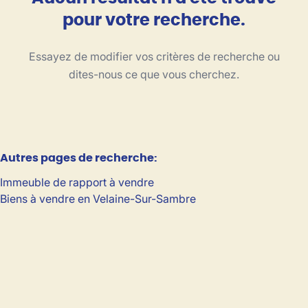
Vue de la carte
pour votre recherche.
Type
Essayez de modifier vos critères de recherche ou
Trier par
dites-nous ce que vous cherchez.
Critères plus
Autres pages de recherche
:
Min. budget
Immeuble de rapport à vendre
Biens à vendre en Velaine-Sur-Sambre
Max. budget
Chercher