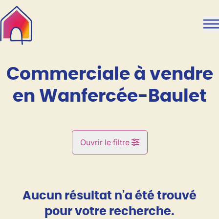
Aller au contenu principal
Commerciale à vendre
en Wanfercée-Baulet
Ouvrir le filtre
Commune
Wanfercée-Baulet (6224)
Aucun résultat n'a été trouvé
Remove
Vue de la carte
pour votre recherche.