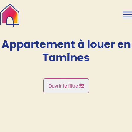
Aller au contenu principal
Appartement à louer en
Tamines
Ouvrir le filtre
Commune
Tamines (5060)
Remove
Vue de la carte