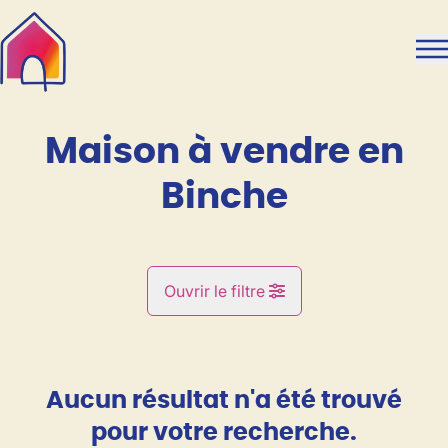
Aller au contenu principal
Maison à vendre en
Binche
Ouvrir le filtre
Commune
Binche (7130)
Aucun résultat n'a été trouvé
Remove
Vue de la carte
pour votre recherche.