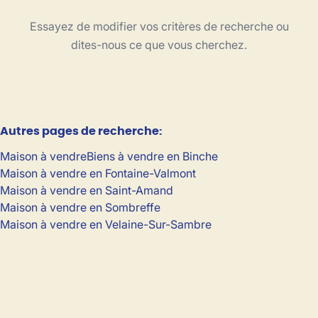
Type
Essayez de modifier vos critères de recherche ou
Maison
Trier par
Remove
dites-nous ce que vous cherchez.
Critères plus
Autres pages de recherche
:
Min. budget
Maison à vendre
Biens à vendre en Binche
Maison à vendre en Fontaine-Valmont
Maison à vendre en Saint-Amand
Max. budget
Maison à vendre en Sombreffe
Maison à vendre en Velaine-Sur-Sambre
Chercher