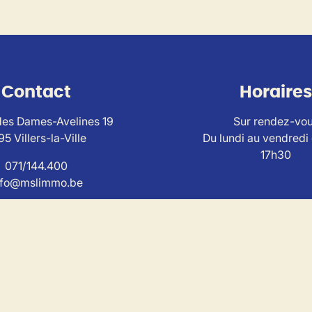
Contact
Horaires
es Dames-Avelines 19
Sur rendez-vo
95 Villers-la-Ville
Du lundi au vendredi
17h30
071/144.400
nfo@mslimmo.be
ise au
code de déontologie de l'Institut Professionnel
des Agen
I n° 503650 - TVA BE0804.320.733 – RC et caution via SA AX
torité de contrôle : IPI , Rue du Luxemburg 16B, 1000 Bruxell