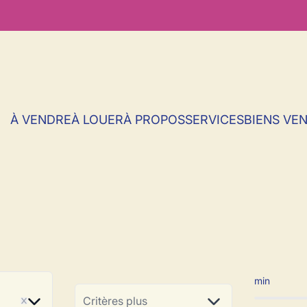
À VENDRE
À LOUER
À PROPOS
SERVICES
BIENS VE
le à vendre en E
min
ve
Critères plus