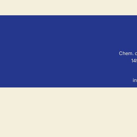
Chem. d
14
i
MSL Immo est soum
Agent immobilier agréé avec le IP
Au