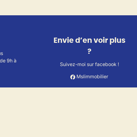
Envie d’en voir plus
?
us
 de 9h à
Suivez-moi sur facebook !
Mslimmobilier
ts Immobiliers (IPI).
A Belgium (police n° 730.390.160).
es.