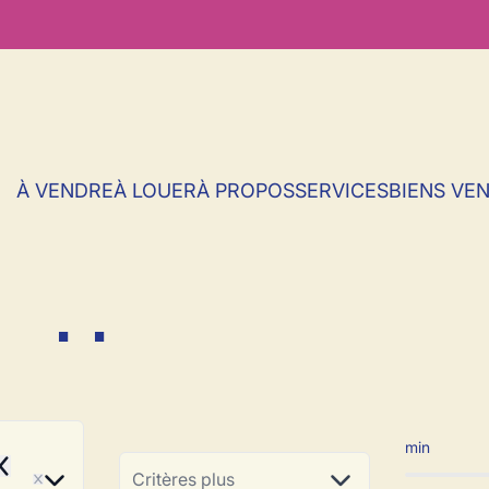
À VENDRE
À LOUER
À PROPOS
SERVICES
BIENS VE
rapport à vendre e
min
emove
Critères plus