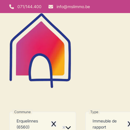
Aller au contenu principal
071/144.400
info@mslimmo.be
Immeuble de 
Commune
Type
Erquelinnes
Immeuble de
Remove
R
(6560)
rapport