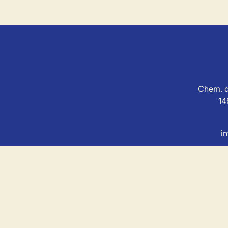
Chem. d
14
i
MSL Immo est soum
Agent immobilier agréé avec le IP
Au