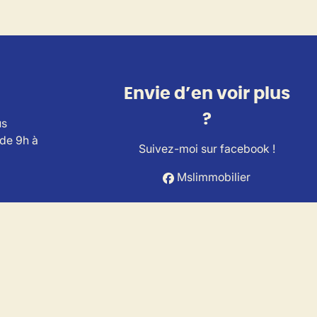
Envie d’en voir plus
?
us
 de 9h à
Suivez-moi sur facebook !
Mslimmobilier
ts Immobiliers (IPI).
A Belgium (police n° 730.390.160).
es.