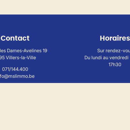
Contact
Horaires
es Dames-Avelines 19
Sur rendez-vo
95 Villers-la-Ville
Du lundi au vendredi
17h30
071/144.400
nfo@mslimmo.be
ise au
code de déontologie de l'Institut Professionnel
des Agen
I n° 503650 - TVA BE0804.320.733 – RC et caution via SA AX
torité de contrôle : IPI , Rue du Luxemburg 16B, 1000 Bruxell