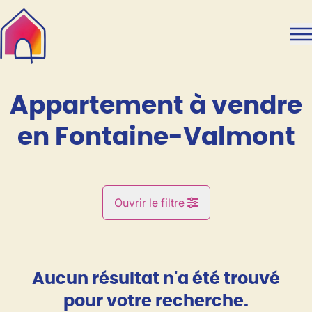
Aller au contenu principal
Appartement à vendre
en Fontaine-Valmont
Ouvrir le filtre
Commune
Fontaine-Valmont (6567)
Aucun résultat n'a été trouvé
Remove
Vue de la carte
pour votre recherche.