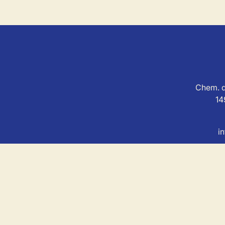
Chem. d
14
i
MSL Immo est soum
Agent immobilier agréé avec le IP
Au