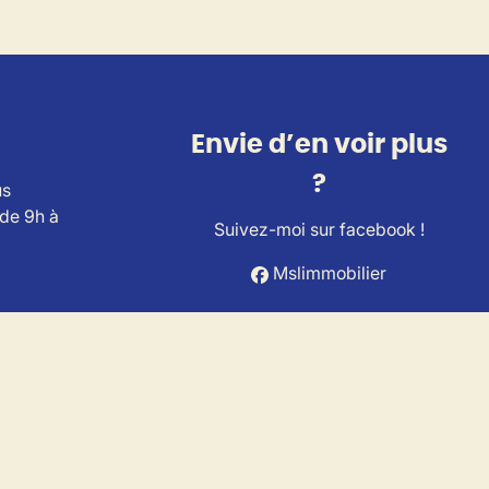
Envie d’en voir plus
?
us
 de 9h à
Suivez-moi sur facebook !
Mslimmobilier
ts Immobiliers (IPI).
A Belgium (police n° 730.390.160).
es.