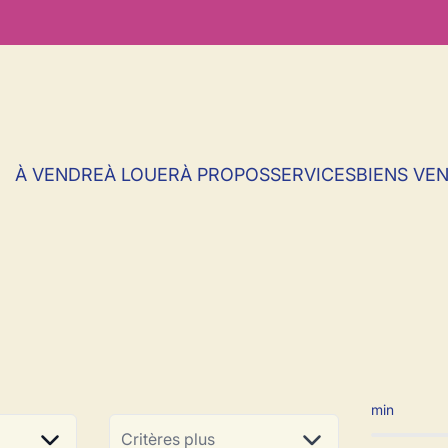
À VENDRE
À LOUER
À PROPOS
SERVICES
BIENS VE
ent à vendre en 
min
Critères plus