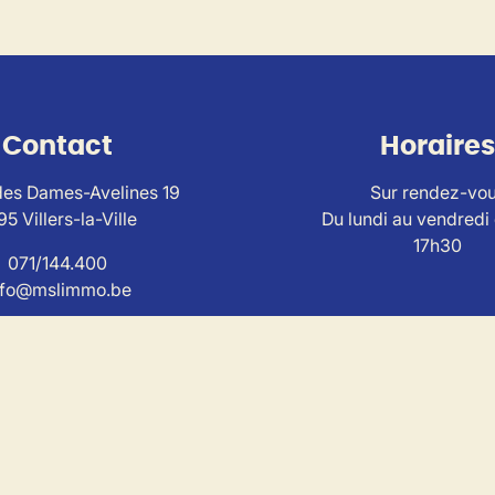
Contact
Horaires
es Dames-Avelines 19
Sur rendez-vo
95 Villers-la-Ville
Du lundi au vendredi
17h30
071/144.400
nfo@mslimmo.be
ise au
code de déontologie de l'Institut Professionnel
des Agen
I n° 503650 - TVA BE0804.320.733 – RC et caution via SA AX
torité de contrôle : IPI , Rue du Luxemburg 16B, 1000 Bruxell