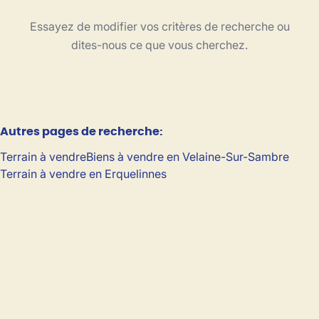
Type
Essayez de modifier vos critères de recherche ou
Terrain
Trier par
Remove
dites-nous ce que vous cherchez.
Critères plus
Autres pages de recherche
:
Min. budget
Terrain à vendre
Biens à vendre en Velaine-Sur-Sambre
Terrain à vendre en Erquelinnes
Max. budget
Chercher