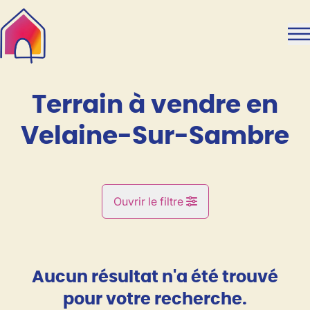
Aller au contenu principal
Terrain à vendre en
Velaine-Sur-Sambre
Ouvrir le filtre
Commune
Velaine-Sur-Sambre (5060)
Aucun résultat n'a été trouvé
Remove
Vue de la carte
pour votre recherche.