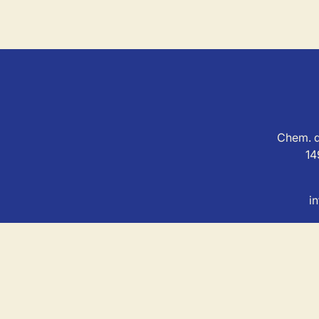
Chem. d
14
i
MSL Immo est soum
Agent immobilier agréé avec le IP