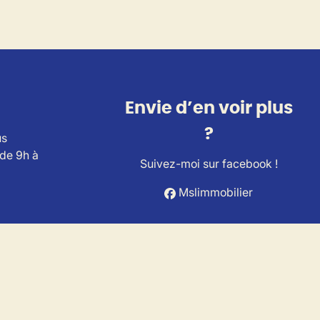
Envie d’en voir plus
?
us
 de 9h à
Suivez-moi sur facebook !
Mslimmobilier
ts Immobiliers (IPI).
A Belgium (police n° 730.390.160).