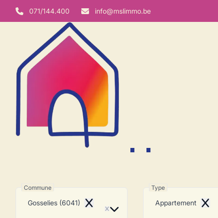
Aller au contenu principal
071/144.400
info@mslimmo.be
Appartem
Commune
Type
Gosselies (6041)
Appartement
Remove
Remo