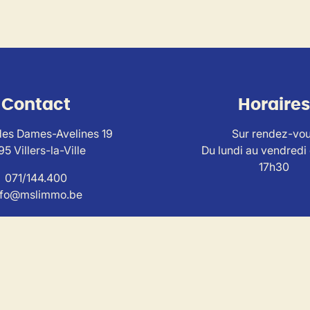
Contact
Horaires
es Dames-Avelines 19
Sur rendez-vo
95 Villers-la-Ville
Du lundi au vendredi
17h30
071/144.400
nfo@mslimmo.be
ise au
code de déontologie de l'Institut Professionnel
des Agen
I n° 503650 - TVA BE0804.320.733 – RC et caution via SA AX