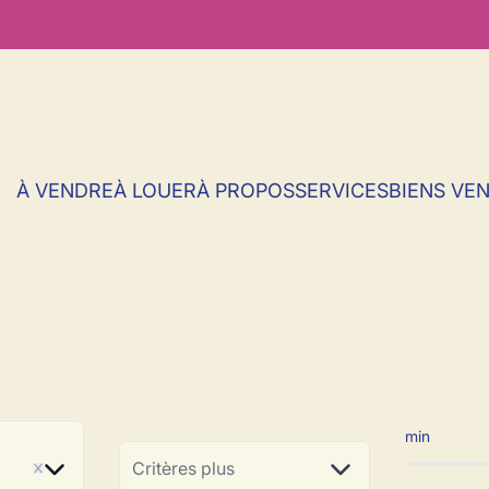
À VENDRE
À LOUER
À PROPOS
SERVICES
BIENS VE
ent à vendre en 
min
ve
Critères plus