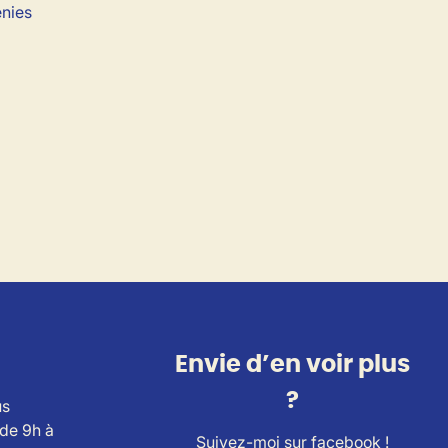
nies
Envie d’en voir plus
?
us
 de 9h à
Suivez-moi sur facebook !