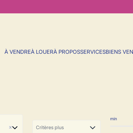
À VENDRE
À LOUER
À PROPOS
SERVICES
BIENS VE
 à vendre en Vill
min
ve
Critères plus