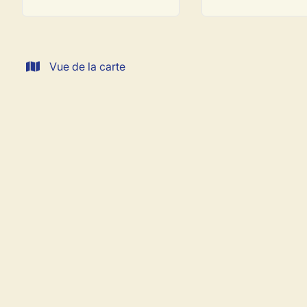
Vue de la carte
LOUÉ
Beau studio en plein coeur de Villers la