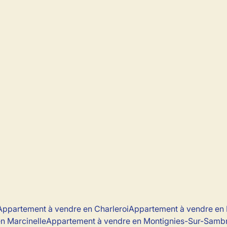
avec terrasse !!
1495 Villers-La-Ville
(ref.
126
)
Loué
2
1
77
m²
Appartement à vendre en Charleroi
Appartement à vendre en 
n Marcinelle
Appartement à vendre en Montignies-Sur-Samb