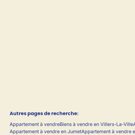
Ville !
1495 Villers-La-Ville
(ref.
153
)
Loué
1
35
m²
Autres pages de recherche
:
Appartement à vendre
Biens à vendre en Villers-La-Ville
Appartement à vendre en Jumet
Appartement à vendre e