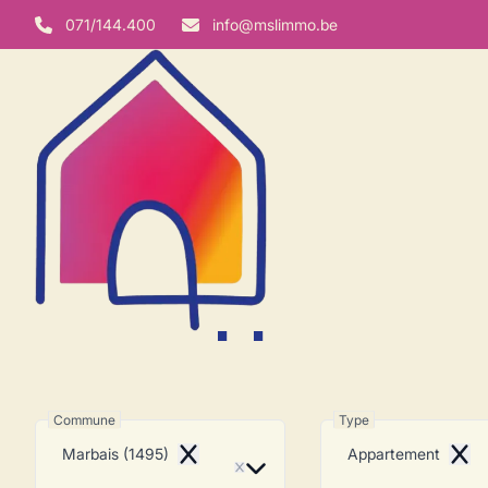
Aller au contenu principal
071/144.400
info@mslimmo.be
Appartement
Commune
Type
Marbais (1495)
Appartement
Remove
Remo