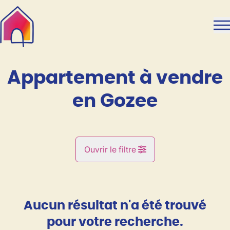
Aller au contenu principal
Appartement à vendre
en Gozee
Ouvrir le filtre
Commune
Gozee (6534)
Aucun résultat n'a été trouvé
Remove
Vue de la carte
pour votre recherche.