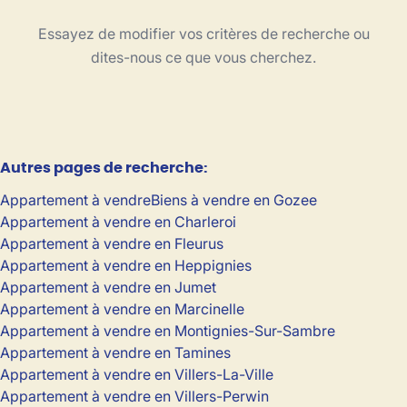
Type
Essayez de modifier vos critères de recherche ou
Appartement
Trier par
Remove
dites-nous ce que vous cherchez.
Critères plus
Autres pages de recherche
:
Min. budget
Appartement à vendre
Biens à vendre en Gozee
Appartement à vendre en Charleroi
Appartement à vendre en Fleurus
Max. budget
Appartement à vendre en Heppignies
Appartement à vendre en Jumet
Appartement à vendre en Marcinelle
Appartement à vendre en Montignies-Sur-Sambre
Chercher
Appartement à vendre en Tamines
Appartement à vendre en Villers-La-Ville
Appartement à vendre en Villers-Perwin