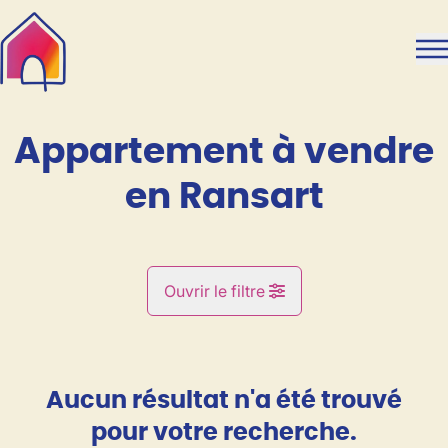
Aller au contenu principal
Appartement à vendre
en Ransart
Ouvrir le filtre
Commune
Ransart (6043)
Aucun résultat n'a été trouvé
Remove
Vue de la carte
pour votre recherche.