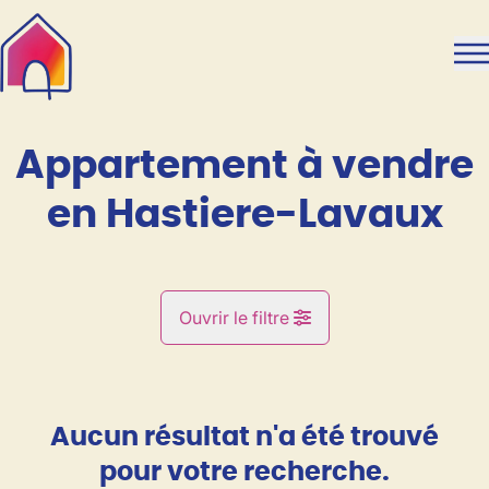
Aller au contenu principal
Appartement à vendre
en Hastiere-Lavaux
Ouvrir le filtre
Commune
Hastiere-Lavaux (5540)
Aucun résultat n'a été trouvé
Remove
Vue de la carte
pour votre recherche.